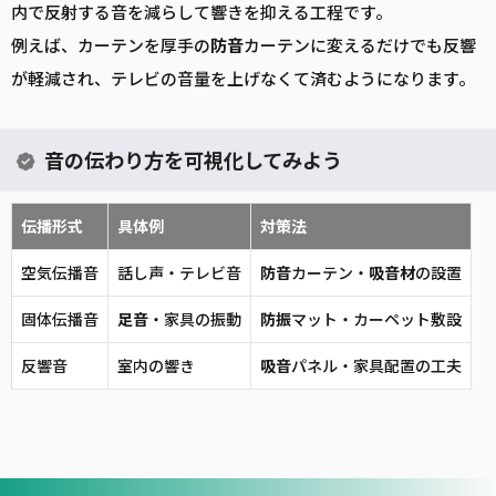
内で反射する音を減らして響きを抑える工程です。
例えば、カーテンを厚手の
防音
カーテンに変えるだけでも反響
が軽減され、テレビの音量を上げなくて済むようになります。
音の伝わり方を可視化してみよう
伝播形式
具体例
対策法
空気伝播音
話し声・テレビ音
防音
カーテン・
吸音
材
の設置
固体伝播音
足音
・家具の振動
防振
マット・カーペット敷設
反響音
室内の響き
吸音
パネル・家具配置の工夫