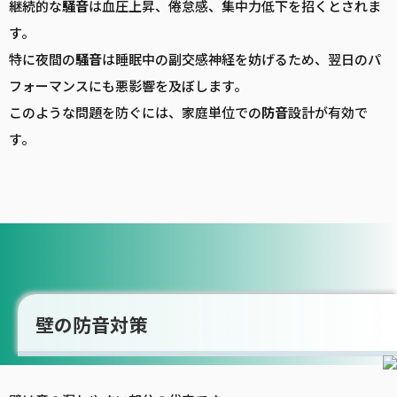
継続的な
騒音
は血圧上昇、倦怠感、集中力低下を招くとされま
す。
特に夜間の
騒音
は睡眠中の副交感神経を妨げるため、翌日のパ
フォーマンスにも悪影響を及ぼします。
このような問題を防ぐには、家庭単位での
防音
設計が有効で
す。
壁の防音対策