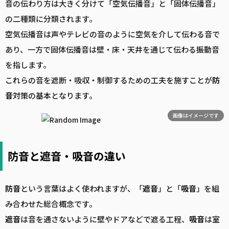
音の伝わり方は大きく分けて「空気伝播音」と「固体伝播音」
の二種類に分類されます。
空気伝播音は声やテレビの音のように空気を介して伝わる音で
あり、一方で固体伝播音は壁・床・天井を通じて伝わる振動音
を指します。
これらの音を遮断・吸収・制御するための工夫を施すことが
防
音
対策の基本となります。
画像はイメージです
防音と遮音・吸音の違い
防音
という言葉はよく使われますが、「
遮音
」と「
吸音
」を組
み合わせた総合概念です。
遮音
は音を通さないように壁やドアなどで遮る工程、
吸音
は室