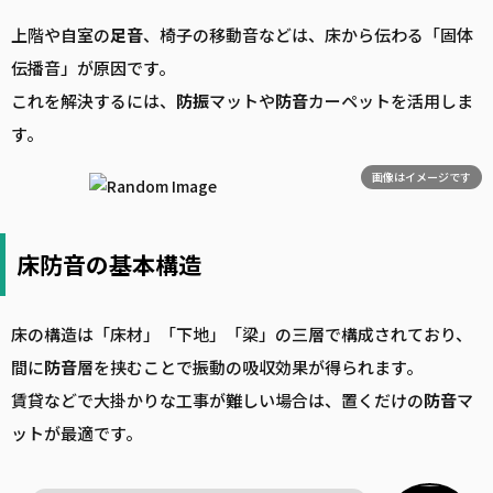
上階や自室の
足音
、椅子の移動音などは、床から伝わる「固体
伝播音」が原因です。
これを解決するには、
防振
マットや
防音
カーペットを活用しま
す。
画像はイメージです
床防音の基本構造
床の構造は「床材」「下地」「梁」の三層で構成されており、
間に
防音
層を挟むことで振動の吸収効果が得られます。
賃貸などで大掛かりな工事が難しい場合は、置くだけの
防音
マ
ットが最適です。