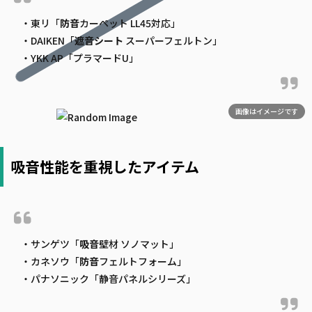
・東リ「
防音
カーペット LL45対応」
・DAIKEN「
遮音
シート
スーパーフェルトン」
・YKK AP「プラマードU」
画像はイメージです
吸音性能を重視したアイテム
・サンゲツ「
吸音
壁材 ソノマット」
・カネソウ「
防音
フェルトフォーム」
・パナソニック「静音パネルシリーズ」