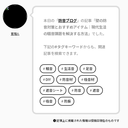
本日の「
防音ブログ
」の記事「
壁の防
音対策とおすすめアイテム｜現代生活
の騒音課題を解決する方法
」でした。
管理人
下記の
#タグキーワード
からも、関連
記事を検索できます。
騒音
生活音
足音
DIY
防音材
吸音材
遮音シート
防音
遮音
吸音
防振
記事上に掲載された情報は投稿日現在のものです