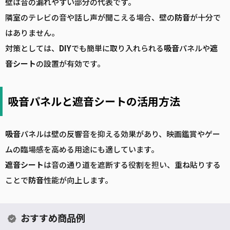
壁は音の漏れやすい部分の代表です。
隣室のテレビの音や話し声が聞こえる場合、壁の
防音
が十分で
はありません。
対策としては、
DIY
でも簡単に取り入れられる
吸音
パネルや
遮
音
シート
の設置が有効です。
吸音パネルと遮音シートの活用方法
吸音
パネルは壁の反響音を抑える効果があり、映画鑑賞やゲー
ムの臨場感を高める用途にも適しています。
遮音
シート
は音の通り道を遮断する役割を担い、重ね貼りする
ことで
防音
性能が向上します。
おすすめ商品例