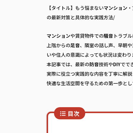
【タイトル】もう悩まない
マンション
・
の最新対策と具体的な実践方法/
マンション
や賃貸物件での
騒音
トラブル
上階からの
足音
、隣室の話し声、早朝や
いや住人の意識によっても状況は変わり
本記事では、最新の
防音
技術や
DIY
でで
実際に役立つ実践的な内容を丁寧に解説
快適な生活空間を守るための第一歩とし
目次