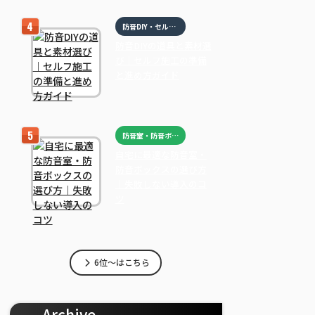
防音DIY・セルフ施工
防音DIYの道具と素材選
び｜セルフ施工の準備
と進め方ガイド
防音室・防音ボックス
自宅に最適な防音室・
防音ボックスの選び方
｜失敗しない導入のコ
ツ
6位～はこちら
Archive