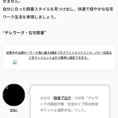
せません。
自分に合った
防音
スタイルを見つけ出し、快適で穏やかな在宅
ワーク生活を実現しましょう。
“
テレワーク
・在宅
防音
”
記事中の出現キーワード毎に最大8個までのアフィリエイトリンク、バナー広告な
どをウィジェット上から簡単に設定できます。
本日の「
防音ブログ
」の記事「
テレワ
ークの騒音対策｜住宅タイプ別の防音
ポイントと遮断方法
」でした。
管理人