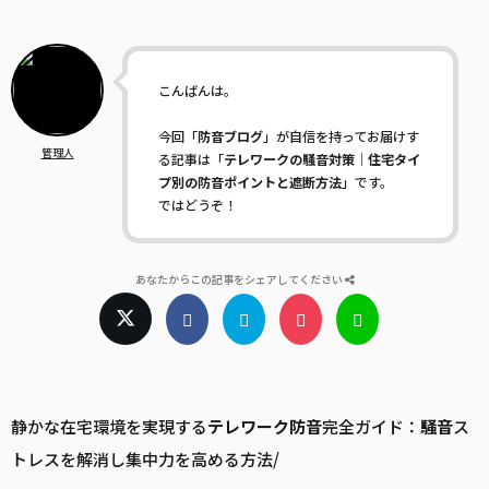
こんばんは。
今回「
防音ブログ
」が自信を持ってお届けす
管理人
る記事は「
テレワークの騒音対策｜住宅タイ
プ別の防音ポイントと遮断方法
」です。
ではどうぞ！
あなたからこの記事をシェアしてください
静かな在宅環境を実現する
テレワーク
防音
完全ガイド：
騒音
ス
トレスを解消し集中力を高める方法/