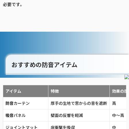
必要です。
おすすめの防音アイテム
アイテム
特徴
効果の度
防音
カーテン
厚手の生地で窓からの音を遮断
高
吸音
パネル
壁面の反響を軽減
中〜高
ジョイントマット
床衝撃を吸収
中