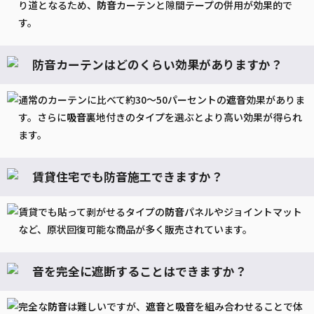
り道となるため、
防音
カーテンと隙間テープの併用が効果的で
す。
防音カーテンはどのくらい効果がありますか？
通常のカーテンに比べて約30〜50パーセントの
遮音
効果がありま
す。さらに
吸音
裏地付きのタイプを選ぶとより高い効果が得られ
ます。
賃貸住宅でも防音施工できますか？
賃貸でも貼って剥がせるタイプの
防音
パネルやジョイントマット
など、原状回復可能な商品が多く販売されています。
音を完全に遮断することはできますか？
完全な
防音
は難しいですが、
遮音
と
吸音
を組み合わせることで体