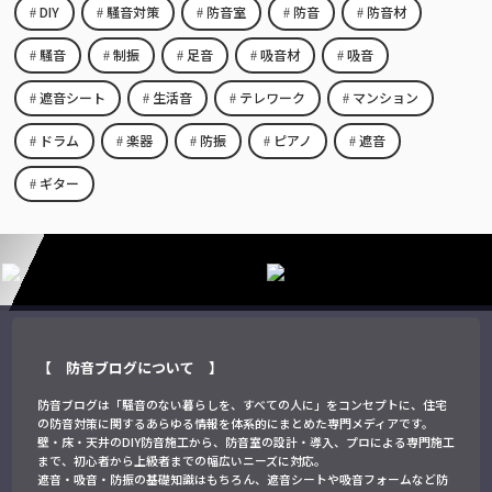
DIY
騒音対策
防音室
防音
防音材
騒音
制振
足音
吸音材
吸音
遮音シート
生活音
テレワーク
マンション
ドラム
楽器
防振
ピアノ
遮音
ギター
【 防音ブログについて 】
防音ブログは「騒音のない暮らしを、すべての人に」をコンセプトに、住宅
の防音対策に関するあらゆる情報を体系的にまとめた専門メディアです。
壁・床・天井のDIY防音施工から、防音室の設計・導入、プロによる専門施工
まで、初心者から上級者までの幅広いニーズに対応。
遮音・吸音・防振の基礎知識はもちろん、遮音シートや吸音フォームなど防