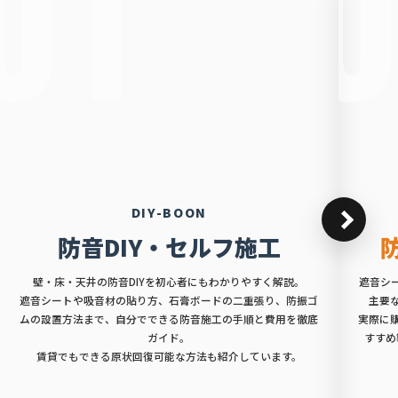
01
DIY-BOON
防音DIY・セルフ施工
壁・床・天井の防音DIYを初心者にもわかりやすく解説。
遮音シ
遮音シートや吸音材の貼り方、石膏ボードの二重張り、防振ゴ
主要
ムの設置方法まで、自分でできる防音施工の手順と費用を徹底
実際に
ガイド。
すすめ
賃貸でもできる原状回復可能な方法も紹介しています。