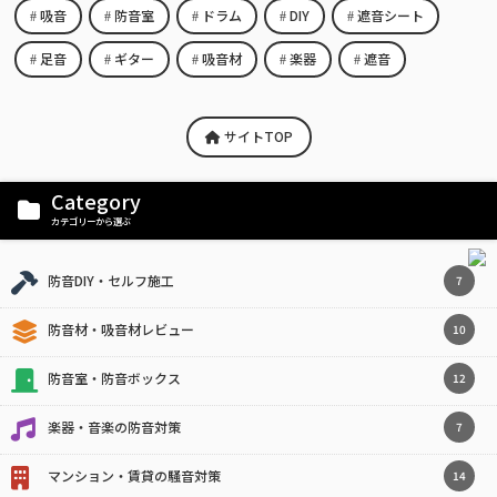
吸音
防音室
ドラム
DIY
遮音シート
足音
ギター
吸音材
楽器
遮音
サイトTOP
Category
カテゴリーから選ぶ
防音DIY・セルフ施工
7
防音材・吸音材レビュー
10
防音室・防音ボックス
12
楽器・音楽の防音対策
7
マンション・賃貸の騒音対策
14