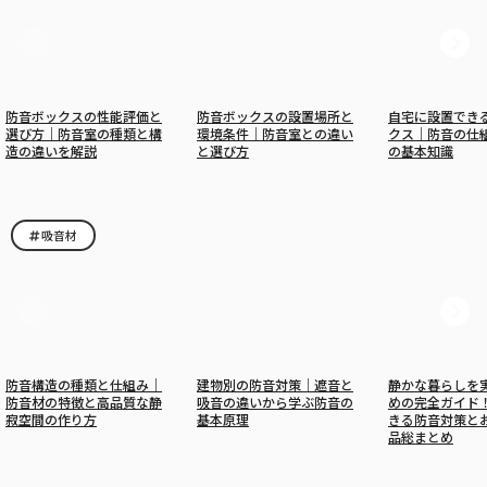
防音ボックスの性能評価と
防音ボックスの設置場所と
自宅に設置でき
選び方｜防音室の種類と構
環境条件｜防音室との違い
クス｜防音の仕
造の違いを解説
と選び方
の基本知識
吸音材
防音構造の種類と仕組み｜
建物別の防音対策｜遮音と
静かな暮らしを
防音材の特徴と高品質な静
吸音の違いから学ぶ防音の
めの完全ガイド
寂空間の作り方
基本原理
きる防音対策と
品総まとめ