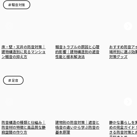
騒音対策
床・壁・天井の防音対策｜
騒音トラブルの原因と心理
おすすめ防音ア
建物構造別に見るマンショ
的影響｜建物構造別の遮音
場所別に選ぶ効
ン騒音の抑え方
性能と根本解決法
対策グッズ
足音
防音構造の種類と仕組み｜
建物別の防音対策｜遮音と
静かな暮らしを
防音材の特徴と高品質な静
吸音の違いから学ぶ防音の
めの完全ガイド
寂空間の作り方
基本原理
きる防音対策と
品総まとめ