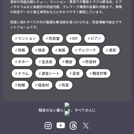
音材の性能比較レビュー、マンション・賃貸での騒音トラブル解決法、ピア
ノやドラムなど楽器別の防音対策、テレワーク環境の音漏れ対策まで、実際
の測定データと施工事例をもとにわかりやすく解説しています。
防音に悩むすべての方が最適な解決策を見つけられる、防音情報の総合プラ
ットフォームです。
マンション
防音室
DIY
ピアノ
防振
吸音
楽器
テレワーク
遮音
ギター
生活音
騒音
防音材
ドラム
遮音シート
足音
騒音対策
制振
吸音材
防音
騒音のない暮らしを、すべての人に