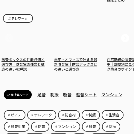
テレワーク
防音ボックスの性能評価と
自宅・オフィスで叶える最
在宅勤務の防音
選び方｜防音室の種類と構
新防音室｜防音ボックスと
チ｜部屋別に見
造の違いを解説
の違いと選び方
ク防音のポイン
足音
制振
吸音
遮音シート
マンション
急上昇ワード
ピアノ
テレワーク
防音材
制振
生活音
騒音対策
防音
マンション
騒音
防振