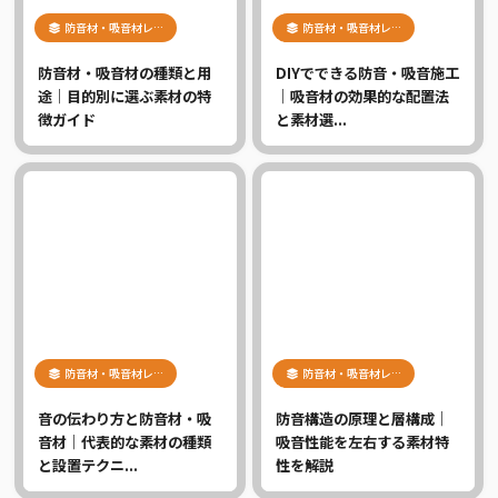
防音材・吸音材レ…
防音材・吸音材レ…
防音材・吸音材の種類と用
DIYでできる防音・吸音施工
途｜目的別に選ぶ素材の特
｜吸音材の効果的な配置法
徴ガイド
と素材選...
防音材・吸音材レ…
防音材・吸音材レ…
音の伝わり方と防音材・吸
防音構造の原理と層構成｜
音材｜代表的な素材の種類
吸音性能を左右する素材特
と設置テクニ...
性を解説