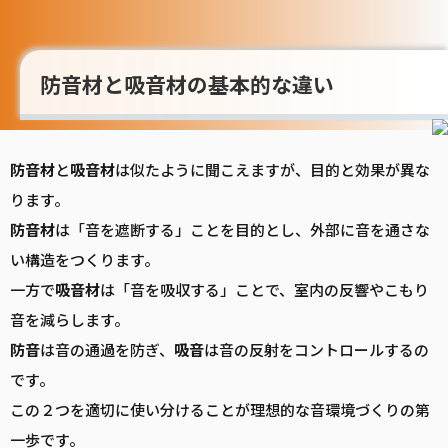
防音材と吸音材の基本的な違い
防音
材
と
吸音
材
は似たように聞こえますが、目的と効果が異な
ります。
防音
材
は「音を遮断する」ことを目的とし、外部に音を通さな
い構造をつくります。
一方で
吸音
材
は「音を吸収する」ことで、室内の反響やこもり
音を減らします。
防音
は音の通過を防ぎ、
吸音
は音の反射をコントロールするの
です。
この２つを適切に使い分けることが理想的な音環境づくりの第
一歩です。