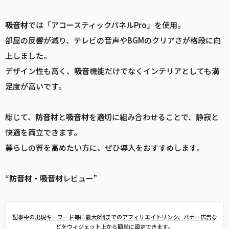
吸音
材
では「アコースティックパネルPro」を使用。
部屋の反響が減り、テレビの音声やBGMのクリアさが格段に向
上しました。
デザイン性も高く、
吸音
機能だけでなくインテリアとしても満
足度が高いです。
総じて、
防音
材
と
吸音
材
を適切に組み合わせることで、静寂と
快適を両立できます。
暮らしの質を高めたい方に、ぜひ導入をおすすめします。
“
防音
材
・
吸音
材
レビュー”
記事中の出現キーワード毎に最大8個までのアフィリエイトリンク、バナー広告な
どをウィジェット上から簡単に設定できます。