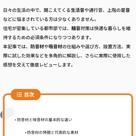
日々の生活の中で、聞こえてくる
生活音
や通行音、上階の
足音
などに悩まされている方は少なくありません。
住宅が密集している都市部では、
騒音
対策は快適な暮らしを維
持するための必須条件になりつつあります。
本記事では、
防音
材
や
吸音
材
の仕組みや選び方、設置方法、実
際に試した効果などを多角的に解説し、さらに実際に使用した
感想を交えて徹底レビューします。
目次
防音材と吸音材の基本的な違い
防音材の特徴と代表的な素材