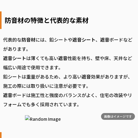
防音材の特徴と代表的な素材
代表的な
防音
材
には、鉛シートや
遮音
シート
、
遮音
ボードなど
があります。
遮音
シート
は薄くても高い
遮音
性能を持ち、壁や床、天井など
幅広い用途で使用できます。
鉛シートは重量があるため、より高い
遮音
効果がありますが、
施工の際には取り扱いに注意が必要です。
遮音
ボードは施工性と強度のバランスがよく、住宅の改装やリ
フォームでも多く採用されています。
画像はイメージです