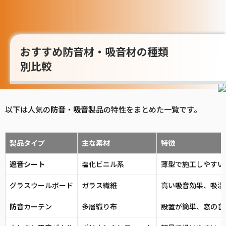
おすすめ防音材・吸音材の種類
別比較
以下は人気の
防音
・
吸音
製品の特性をまとめた一覧です。
製品タイプ
主な素材
特徴
遮音
シート
塩化ビニル系
薄型で施工しやすい
グラスウールボード
ガラス繊維
高い
吸音
効果、吸湿
防音
カーテン
多層織り布
設置が簡単、窓の音