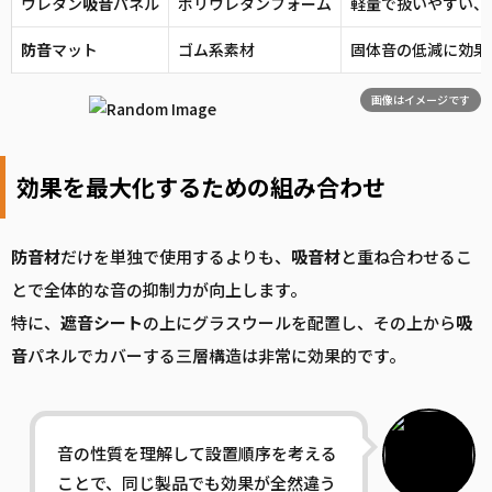
ウレタン
吸音
パネル
ポリウレタンフォーム
軽量で扱いやすい、
防音
マット
ゴム系素材
固体音の低減に効果
画像はイメージです
効果を最大化するための組み合わせ
防音
材
だけを単独で使用するよりも、
吸音
材
と重ね合わせるこ
とで全体的な音の抑制力が向上します。
特に、
遮音
シート
の上にグラスウールを配置し、その上から
吸
音
パネルでカバーする三層構造は非常に効果的です。
音の性質を理解して設置順序を考える
ことで、同じ製品でも効果が全然違う