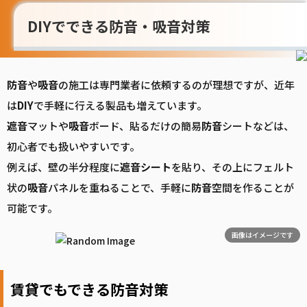
DIYでできる防音・吸音対策
防音
や
吸音
の施工は専門業者に依頼するのが理想ですが、近年
は
DIY
で手軽に行える製品も増えています。
遮音
マットや
吸音
ボード、貼るだけの簡易
防音
シートなどは、
初心者でも扱いやすいです。
例えば、壁の半分程度に
遮音
シート
を貼り、その上にフェルト
状の
吸音
パネルを重ねることで、手軽に
防音
空間を作ることが
可能です。
画像はイメージです
賃貸でもできる防音対策