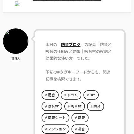
本日の「
防音ブログ
」の記事「
防音と
吸音の仕組みと効果｜吸音材の役割と
効果的な使い方
」でした。
管理人
下記の
#タグキーワード
からも、関連
記事を検索できます。
足音
ドラム
DIY
防音材
吸音材
防音
遮音シート
遮音
マンション
吸音