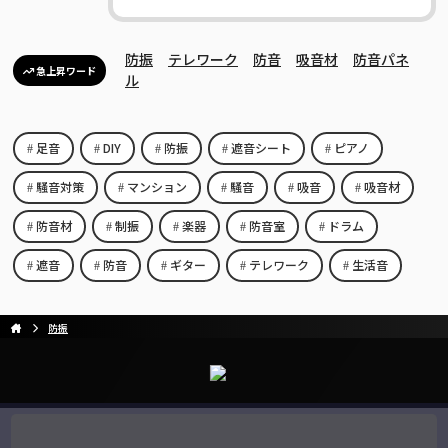
防振
テレワーク
防音
吸音材
防音パネ
急上昇ワード
ル
足音
DIY
防振
遮音シート
ピアノ
騒音対策
マンション
騒音
吸音
吸音材
防音材
制振
楽器
防音室
ドラム
遮音
防音
ギター
テレワーク
生活音
防振