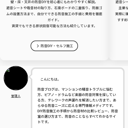
壁・床・天井の防音DIYを初心者にもわかりやすく解説。
遮音シ
遮音シートや吸音材の貼り方、石膏ボードの二重張り、防振ゴ
主要
ムの設置方法まで、自分でできる防音施工の手順と費用を徹底
実際に
ガイド。
すすめ
賃貸でもできる原状回復可能な方法も紹介しています。
防音DIY・セルフ施工
こんにちは。
防音ブログは、マンションの騒音トラブルに悩む
方、ピアノ・ドラムなど楽器の防音対策を探してい
管理人
る方、テレワークの声漏れを解消したい方まで、あ
らゆる防音ニーズに応える専門情報メディアです。
DIY防音施工の手順から防音材の比較レビュー、防音
室の選び方まで、防音のことならすべてわかるサイ
トです。