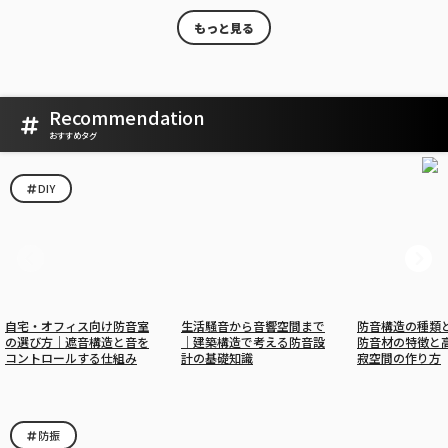
もっと見る
Recommendation
おすすめタグ
DIY
自宅・オフィス向け防音室
生活騒音から音響空間まで
防音構造の種類
の選び方｜遮音構造と音を
｜建築構造で考える防音設
防音材の特徴と
コントロールする仕組み
計の基礎知識
寂空間の作り方
防振