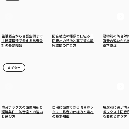
生活騒音から音響空間まで
防音構造の種類と仕組み｜
建物別の防音対
｜建築構造で考える防音設
防音材の特徴と高品質な静
吸音の違いから
計の基礎知識
寂空間の作り方
基本原理
ギター
防音ボックスの設置場所と
自宅に設置できる防音ボッ
用途別に選ぶ防
環境条件｜防音室との違い
クス｜防音の仕組みと素材
ボックス｜防音
と選び方
の基本知識
る要素と作り方