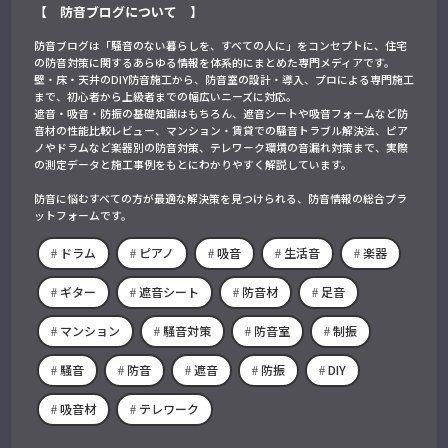
【 防音ブログについて 】
防音ブログは「騒音のない暮らしを、すべての人に」をコンセプトに、住宅
の防音対策に関するあらゆる情報を体系的にまとめた専門メディアです。
壁・床・天井のDIY防音施工から、防音室の設計・導入、プロによる専門施工
まで、初心者から上級者までの幅広いニーズに対応。
遮音・吸音・防振の基礎知識はもちろん、遮音シートや吸音フォームなど防
音材の性能比較レビュー、マンション・賃貸での騒音トラブル解決法、ピア
ノやドラムなど楽器別の防音対策、テレワーク環境の音漏れ対策まで、実際
の測定データと施工事例をもとにわかりやすく解説しています。
防音に悩むすべての方が最適な解決策を見つけられる、防音情報の総合プラ
ットフォームです。
ドラム
ピアノ
吸音
生活音
楽器
ギター
遮音シート
防音材
足音
マンション
騒音対策
防音室
制振
騒音
防音
遮音
防振
DIY
吸音材
テレワーク