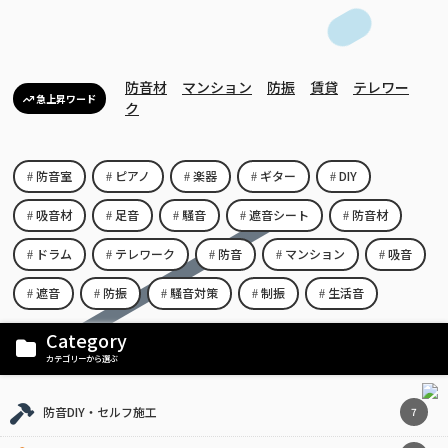
防音材
マンション
防振
賃貸
テレワー
急上昇ワード
ク
防音室
ピアノ
楽器
ギター
DIY
吸音材
足音
騒音
遮音シート
防音材
ドラム
テレワーク
防音
マンション
吸音
遮音
防振
騒音対策
制振
生活音
Category
カテゴリーから選ぶ
防音DIY・セルフ施工
7