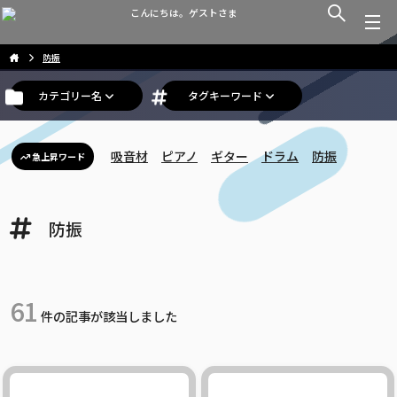
こんにちは。ゲストさま
防振
カテゴリー名
タグキーワード
吸音材
ピアノ
ギター
ドラム
防振
急上昇ワード
防振
61
件の記事が該当しました