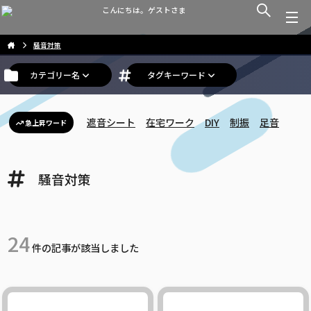
こんにちは。ゲストさま
騒音対策
カテゴリー名
タグキーワード
遮音シート
在宅ワーク
DIY
制振
足音
急上昇ワード
騒音対策
24
件の記事が該当しました