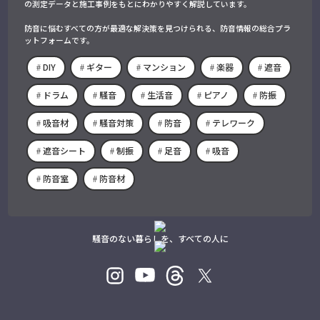
の測定データと施工事例をもとにわかりやすく解説しています。
防音に悩むすべての方が最適な解決策を見つけられる、防音情報の総合プラ
ットフォームです。
DIY
ギター
マンション
楽器
遮音
ドラム
騒音
生活音
ピアノ
防振
吸音材
騒音対策
防音
テレワーク
遮音シート
制振
足音
吸音
防音室
防音材
騒音のない暮らしを、すべての人に