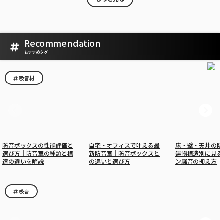
Recommendation
おすすめタグ
吸音材
防音ボックスの性能評価と
自宅・オフィスで叶える最
床・壁・天井の
選び方｜防音室の種類と構
新防音室｜防音ボックスと
建物構造別に見
造の違いを解説
の違いと選び方
ン騒音の抑え方
吸音