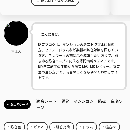
防音DIY・セルフ施工
こんにちは。
防音ブログは、マンションの騒音トラブルに悩む
方、ピアノ・ドラムなど楽器の防音対策を探してい
管理人
る方、テレワークの声漏れを解消したい方まで、あ
らゆる防音ニーズに応える専門情報メディアです。
DIY防音施工の手順から防音材の比較レビュー、防音
室の選び方まで、防音のことならすべてわかるサイ
トです。
遮音シート
賃貸
マンション
防振
在宅ワ
急上昇ワード
ーク
防音室
ピアノ
騒音対策
ドラム
吸音材