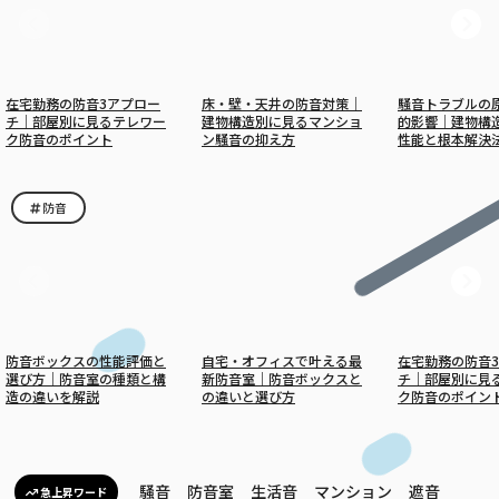
在宅勤務の防音3アプロー
床・壁・天井の防音対策｜
騒音トラブルの
チ｜部屋別に見るテレワー
建物構造別に見るマンショ
的影響｜建物構
ク防音のポイント
ン騒音の抑え方
性能と根本解決
防音
防音ボックスの性能評価と
自宅・オフィスで叶える最
在宅勤務の防音
選び方｜防音室の種類と構
新防音室｜防音ボックスと
チ｜部屋別に見
造の違いを解説
の違いと選び方
ク防音のポイン
騒音
防音室
生活音
マンション
遮音
急上昇ワード