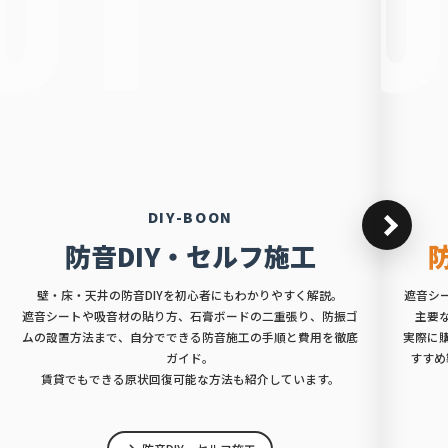
DIY-BOON
防音DIY・セルフ施工
壁・床・天井の防音DIYを初心者にもわかりやすく解説。
遮音シ
遮音シートや吸音材の貼り方、石膏ボードの二重張り、防振ゴ
主要
ムの設置方法まで、自分でできる防音施工の手順と費用を徹底
実際に
ガイド。
すすめ
賃貸でもできる原状回復可能な方法も紹介しています。