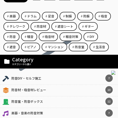
楽器
ドラム
足音
制振
防振
吸音
テレワーク
防音材
遮音シート
ギター
防音
騒音
吸音材
騒音対策
DIY
遮音
ピアノ
マンション
防音室
生活音
Category
カテゴリーから選ぶ
防音DIY・セルフ施工
7
防音材・吸音材レビュー
10
防音室・防音ボックス
12
楽器・音楽の防音対策
7