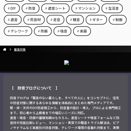
DIY
防音
遮音シート
マンション
生活音
遮音
防音材
足音
騒音
ギター
制振
テレワーク
防振
吸音
楽器
騒音対策
【 防音ブログについて 】
防音ブログは「騒音のない暮らしを、すべての人に」をコンセプトに、住宅
の防音対策に関するあらゆる情報を体系的にまとめた専門メディアです。
壁・床・天井のDIY防音施工から、防音室の設計・導入、プロによる専門施工
まで、初心者から上級者までの幅広いニーズに対応。
遮音・吸音・防振の基礎知識はもちろん、遮音シートや吸音フォームなど防
音材の性能比較レビュー、マンション・賃貸での騒音トラブル解決法、ピア
ノやドラムなど楽器別の防音対策、テレワーク環境の音漏れ対策まで、実際