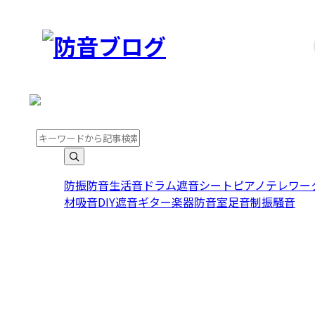
こんにちは。ゲストさま
こんにちは。ゲストさま
防振
防音
生活音
ドラム
遮音シート
ピアノ
テレワー
材
吸音
DIY
遮音
ギター
楽器
防音室
足音
制振
騒音