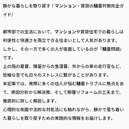
静かな暮らしを取り戻す！
マンション
・賃貸の
騒音
対策完全ガ
イド/
都市部での生活において、
マンション
や賃貸住宅での暮らしは
利便性と快適さを両立できる住まいとして人気があります。
しかし、その一方で多くの人が直面しているのが「
騒音
問題」
です。
上の階の
足音
、隣室からの
生活音
、外からの車の走行音など、
些細な音でも日々のストレスに繋がることがあります。
本記事では、実際に多くの住人が悩む
騒音
トラブルに焦点をあ
て、原因分析から解決策、そして
防音
リフォームの工夫まで、
徹底的に詳しく解説します。
心理的な側面や法的な対処法にも触れながら、静かで落ち着い
た暮らしを取り戻すための実践的な情報をお届けします。