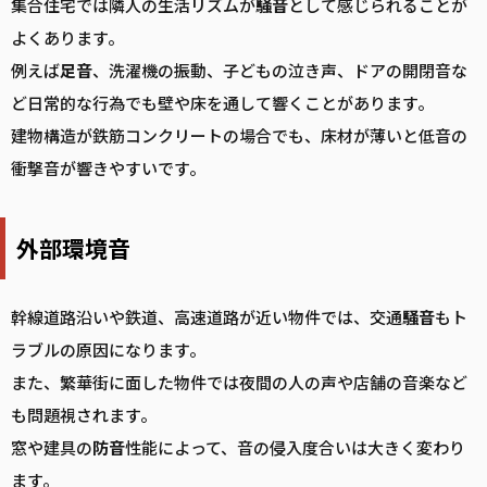
集合住宅では隣人の生活リズムが
騒音
として感じられることが
よくあります。
例えば
足音
、洗濯機の振動、子どもの泣き声、ドアの開閉音な
ど日常的な行為でも壁や床を通して響くことがあります。
建物構造が鉄筋コンクリートの場合でも、床材が薄いと低音の
衝撃音が響きやすいです。
外部環境音
幹線道路沿いや鉄道、高速道路が近い物件では、交通
騒音
もト
ラブルの原因になります。
また、繁華街に面した物件では夜間の人の声や店舗の音楽など
も問題視されます。
窓や建具の
防音
性能によって、音の侵入度合いは大きく変わり
ます。