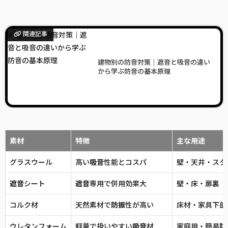
関連記事
建物別の防音対策｜遮音と吸音の違い
から学ぶ防音の基本原理
素材
特徴
主な用途
グラスウール
高い
吸音
性能とコスパ
壁・天井・スタ
遮音
シート
遮音
専用で併用効果大
壁・床・扉裏
コルク材
天然素材で
防振
性が高い
床材・家具下部
ウレタンフォーム
軽量で扱いやすい
吸音
材
家庭用・簡易
防