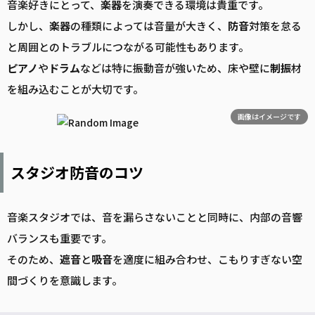
音楽好きにとって、
楽器
を演奏できる環境は貴重です。
しかし、
楽器
の種類によっては音量が大きく、
防音
対策を怠る
と周囲とのトラブルにつながる可能性もあります。
ピアノ
や
ドラム
などは特に振動音が強いため、床や壁に
制振
材
を組み込むことが大切です。
画像はイメージです
スタジオ防音のコツ
音楽スタジオでは、音を漏らさないことと同時に、内部の音響
バランスも重要です。
そのため、
遮音
と
吸音
を適度に組み合わせ、こもりすぎない空
間づくりを意識します。