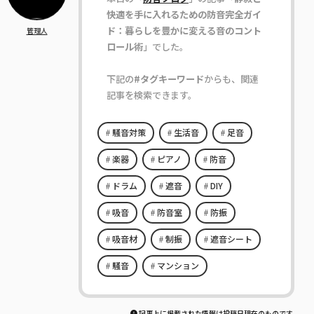
快適を手に入れるための防音完全ガイ
ド：暮らしを豊かに変える音のコント
管理人
ロール術
」でした。
下記の
#タグキーワード
からも、関連
記事を検索できます。
騒音対策
生活音
足音
楽器
ピアノ
防音
ドラム
遮音
DIY
吸音
防音室
防振
吸音材
制振
遮音シート
騒音
マンション
記事上に掲載された情報は投稿日現在のものです