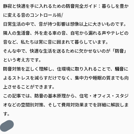
静寂と快適を手に入れるための
防音
完全ガイド：暮らしを豊か
に変える音のコントロール術/
日常生活の中で、音が持つ影響は想像以上に大きいものです。
隣人の
生活音
、外を走る車の音、自宅から漏れる声やテレビの
音など、私たちは常に音に囲まれて暮らしています。
そんな中で、快適な生活を送るために欠かせないのが「
防音
」
という考え方です。
防音
対策を正しく理解し、住環境に取り入れることで、
騒音
に
よるストレスを減らすだけでなく、集中力や睡眠の質までも向
上させることができます。
この記事では、
防音
の基本原理から、住宅・オフィス・スタジ
オなどの空間別対策、そして費用対効果までを詳細に解説しま
す。