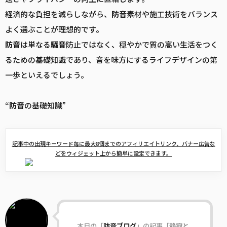
経済的な負担を減らしながら、
防音
素材や施工技術をバランス
よく選ぶことが理想的です。
防音
は単なる
騒音
防止ではなく、穏やかで質の高い生活をつく
るための基礎知識であり、音を味方にするライフデザインの第
一歩といえるでしょう。
“
防音
の基礎知識”
記事中の出現キーワード毎に最大8個までのアフィリエイトリンク、バナー広告な
どをウィジェット上から簡単に設定できます。
本日の「
防音ブログ
」の記事「
静寂と