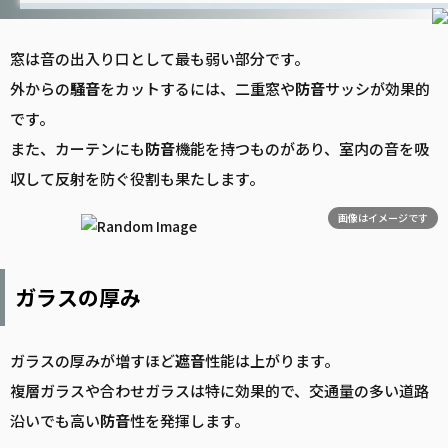
窓は音の出入り口として最も弱い部分です。
外からの
騒音
をカットするには、二重窓や
防音
サッシが効果的
です。
また、カーテンにも
防音
機能を持つものがあり、室内の音を吸
収して反射を防ぐ役割も果たします。
画像はイメージです
ガラスの厚み
ガラスの厚みが増すほど
遮音
性能は上がります。
複層ガラスや合わせガラスは特に効果的で、交通量の多い道路
沿いでも高い
防音
性を発揮します。