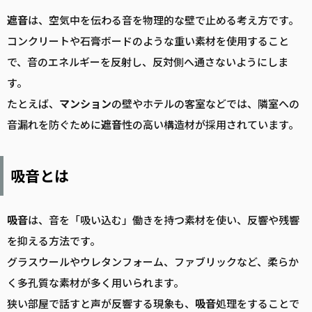
遮音
は、空気中を伝わる音を物理的な壁で止める考え方です。
コンクリートや石膏ボードのような重い素材を使用すること
で、音のエネルギーを反射し、反対側へ通さないようにしま
す。
たとえば、
マンション
の壁やホテルの客室などでは、隣室への
音漏れを防ぐために
遮音
性の高い構造材が採用されています。
吸音とは
吸音
は、音を「吸い込む」働きを持つ素材を使い、反響や残響
を抑える方法です。
グラスウールやウレタンフォーム、ファブリックなど、柔らか
く多孔質な素材が多く用いられます。
狭い部屋で話すと声が反響する現象も、
吸音
処理をすることで