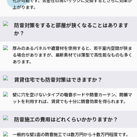
化が可能です。気密性の高いサッシに交換するとさらに効果が
上がります。
防音対策をすると部屋が狭くなることはあります
か？
厚みのあるパネルや
遮音
材を使用すると、若干室内空間が狭ま
る場合がありますが、最新素材では薄型で高性能なものも多く
あります。
賃貸住宅でも防音対策はできますか？
壁に穴を空けないタイプの
吸音
ボードや
防音
カーテン、
防振
マ
ットを利用すれば、賃貸でも十分に
防音
効果を得られます。
防音施工の費用はどれくらいかかりますか？
一般的な壁1面の
防音
施工では数万円から十数万円程度です。