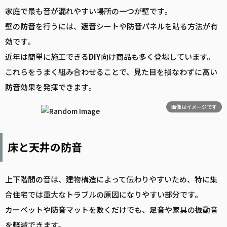
家庭で最も音が漏れやすい場所の一つが壁です。
壁の
防音
を行うには、
遮音
シートや
防音
パネルを貼る方法が有
効です。
近年は簡単に施工できる
DIY
向け商品も多く登場しています。
これらをうまく組み合わせることで、見た目を損なわずに高い
防音
効果を発揮できます。
画像はイメージです
床と天井の防音
上下階間の音は、建物構造によって伝わりやすいため、特に集
合住宅では重大なトラブルの原因になりやすい部分です。
カーペットや
防音
マットを敷くだけでも、
足音
や家具の振動音
を軽減できます。