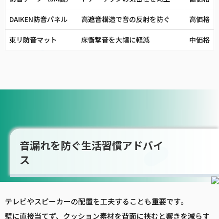
DAIKEN
防音
パネル
高
遮音
構造で音の反射を防ぐ
高価格
東リ
防音
マット
床衝撃音を大幅に軽減
中価格
音漏れを防ぐ生活習慣アドバイ
ス
テレビやスピーカーの配置を工夫することも重要です。
壁に直接当てず、クッション素材を背面に挟むと響きを減らす