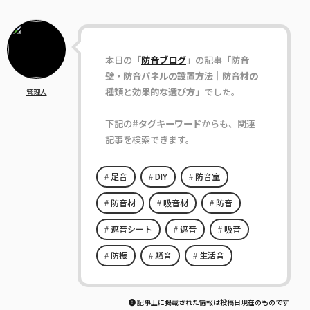
本日の「
防音ブログ
」の記事「
防音
壁・防音パネルの設置方法｜防音材の
種類と効果的な選び方
」でした。
管理人
下記の
#タグキーワード
からも、関連
記事を検索できます。
足音
DIY
防音室
防音材
吸音材
防音
遮音シート
遮音
吸音
防振
騒音
生活音
記事上に掲載された情報は投稿日現在のものです