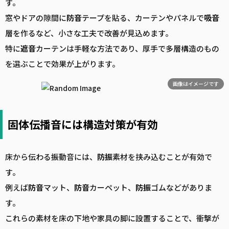
す。
窓やドアの隙間に
防音
テープを貼る、カーテンやパネルで
吸音
層を作るなど、小さな工夫で改善が見込めます。
特に
遮音
カーテンは手軽な方法であり、厚手で多層構造のもの
を選ぶことで効果が上がります。
画像はイメージです
固体伝播音には構造対策が有効
床から伝わる振動音には、
防振
素材を挟み込むことが有効で
す。
例えば
防音
マット、
防音
カーペット、
防振
ゴムなどがありま
す。
これらの素材を床の下地や家具の脚に設置することで、衝撃が