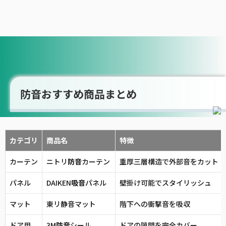
防音おすすめ商品まとめ
カテゴリ
商品名
特徴
カーテン
ニトリ
防音
カーテン
重厚三層構造で外部音をカット
パネル
DAIKEN
吸音
パネル
壁掛け可能でスタイリッシュ
マット
東リ静音マット
階下への衝撃音を吸収
ドア用
3M
防音
シール
ドアの隙間を完全カバー