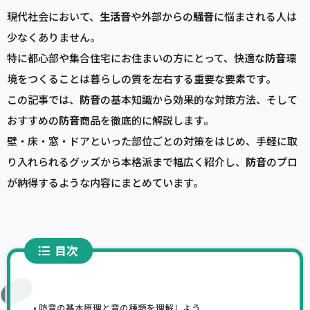
現代社会において、
生活音
や外部からの
騒音
に悩まされる人は
少なくありません。
特に都心部や集合住宅にお住まいの方にとって、快適な
防音
環
境をつくることは暮らしの質を左右する重要な要素です。
この記事では、
防音
の基本知識から効果的な対策方法、そして
おすすめの
防音
商品を徹底的に解説します。
壁・床・窓・ドアといった部位ごとの対策をはじめ、手軽に取
り入れられるグッズから本格派まで幅広く紹介し、
防音
のプロ
が納得するような内容にまとめています。
目次
防音の基本原理と音の種類を理解しよう