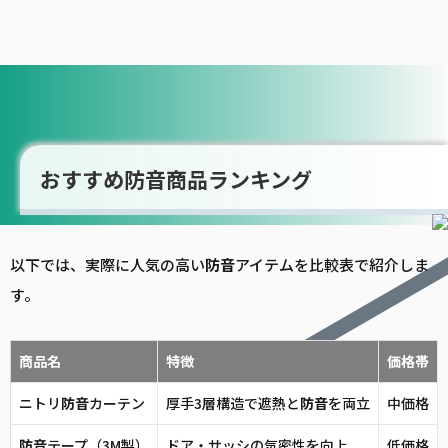
おすすめ防音商品ランキング
以下では、実際に人気の高い
防音
アイテムを比較表で紹介しま
す。
商品名
特徴
価格帯
ニトリ
防音
カーテン
厚手3層構造で遮熱と
防音
を両立
中価格
防音
テープ（3M製）
ドア・サッシの気密性を向上
低価格