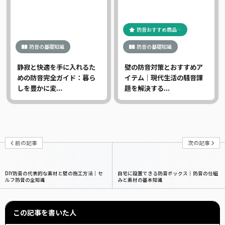
防音おすすめ商品…
防音の基礎知識
防音の基礎知識
静寂と快適を手に入れるた
壁の防音対策とおすすめア
めの防音完全ガイド：暮ら
イテム｜現代生活の騒音課
しを豊かに変...
題を解決する...
前の記事
次の記事
DIY防音の代表的な素材と壁の施工方法｜セ
自宅に設置できる防音ボックス｜防音の仕組
ルフ防音の全知識
みと素材の基本知識
この記事を書いた人