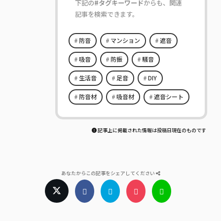
下記の
#タグキーワード
からも、関連
記事を検索できます。
防音
マンション
遮音
吸音
防振
騒音
生活音
足音
DIY
防音材
吸音材
遮音シート
記事上に掲載された情報は投稿日現在のものです
あなたからこの記事をシェアしてください