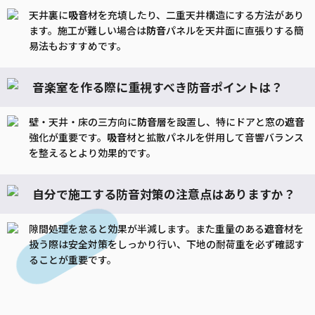
天井裏に
吸音
材を充填したり、二重天井構造にする方法があり
ます。施工が難しい場合は
防音
パネルを天井面に直張りする簡
易法もおすすめです。
音楽室を作る際に重視すべき防音ポイントは？
壁・天井・床の三方向に
防音
層を設置し、特にドアと窓の
遮音
強化が重要です。
吸音
材と拡散パネルを併用して音響バランス
を整えるとより効果的です。
自分で施工する防音対策の注意点はありますか？
隙間処理を怠ると効果が半減します。また重量のある
遮音
材を
扱う際は安全対策をしっかり行い、下地の耐荷重を必ず確認す
ることが重要です。