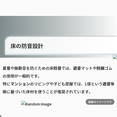
床の防音設計
足音
や振動音を防ぐための床
防音
では、
遮音
マットや
防振
ゴム
の使用が一般的です。
特に
マンション
のリビングや子ども部屋では、L値という
遮音
等
級に基づいた床材を使うことが推奨されています。
画像はイメージです