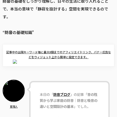
防音
の基礎をしっかり理解し、日々の生活に取り入れること
で、本当の意味で「静寂を設計する」空間を実現できるので
す。
“
防音
の基礎知識”
記事中の出現キーワード毎に最大8個までのアフィリエイトリンク、バナー広告な
どをウィジェット上から簡単に設定できます。
本日の「
防音ブログ
」の記事「
音の性
質から学ぶ家庭の防音｜防音と吸音の
違いと空間設計の基本
」でした。
管理人