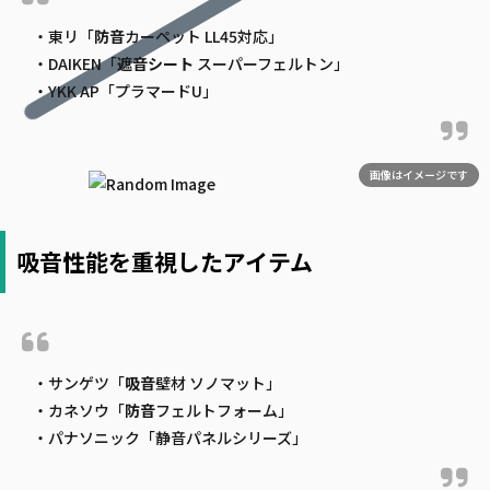
・東リ「
防音
カーペット LL45対応」
・DAIKEN「
遮音
シート
スーパーフェルトン」
・YKK AP「プラマードU」
画像はイメージです
吸音性能を重視したアイテム
・サンゲツ「
吸音
壁材 ソノマット」
・カネソウ「
防音
フェルトフォーム」
・パナソニック「静音パネルシリーズ」