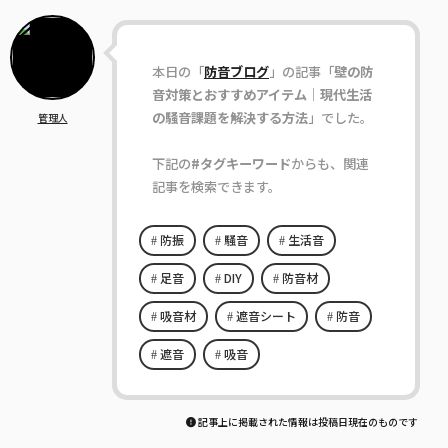
本日の「
防音ブログ
」の記事「
壁の防
音対策とおすすめアイテム｜現代生活
の騒音課題を解決する方法
」でした。
管理人
下記の
#タグキーワード
からも、関連
記事を検索できます。
防振
騒音
生活音
足音
DIY
防音材
吸音材
遮音シート
防音
遮音
吸音
記事上に掲載された情報は投稿日現在のものです