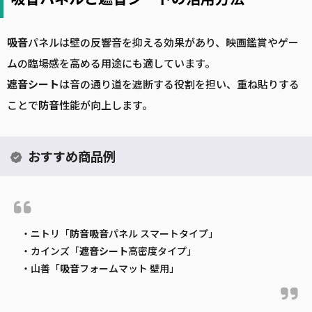
吸音
パネルは壁の反響音を抑える効果があり、映画鑑賞やゲー
ムの臨場感を高める用途にも適しています。
遮音
シート
は音の通り道を遮断する役割を担い、重ね貼りする
ことで
防音
性能が向上します。
おすすめ商品例
・ニトリ「
防音
吸音
パネル スマートタイプ」
・カインズ「
遮音
シート
高密度タイプ」
・山善「
吸音
フォームマット 壁用」