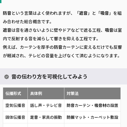
防音
という言葉はよく使われますが、「
遮音
」と「
吸音
」を組
み合わせた総合概念です。
遮音
は音を通さないように壁やドアなどで遮る工程、
吸音
は室
内で反射する音を減らして響きを抑える工程です。
例えば、カーテンを厚手の
防音
カーテンに変えるだけでも反響
が軽減され、テレビの音量を上げなくて済むようになります。
音の伝わり方を可視化してみよう
伝播形式
具体例
対策法
空気伝播音
話し声・テレビ音
防音
カーテン・
吸音
材
の設置
固体伝播音
足音
・家具の振動
防振
マット・カーペット敷設