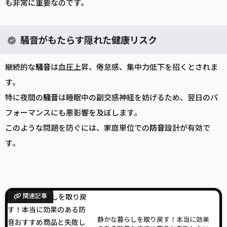
も非常に重要なのです。
騒音がもたらす隠れた健康リスク
継続的な
騒音
は血圧上昇、倦怠感、集中力低下を招くとされま
す。
特に夜間の
騒音
は睡眠中の副交感神経を妨げるため、翌日のパ
フォーマンスにも悪影響を及ぼします。
このような問題を防ぐには、家庭単位での
防音
設計が有効で
す。
関連記事
静かな暮らしを取り戻す！本当に効果