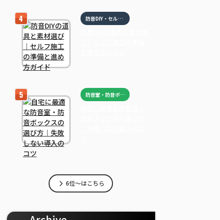
防音DIY・セルフ施工
防音DIYの道具と素材選
び｜セルフ施工の準備
と進め方ガイド
防音室・防音ボックス
自宅に最適な防音室・
防音ボックスの選び方
｜失敗しない導入のコ
ツ
6位～はこちら
Archive