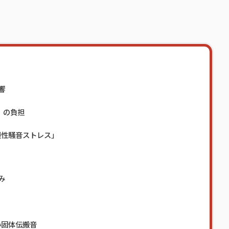
響
」の負担
慢性騒音ストレス」
み
い固体伝搬音