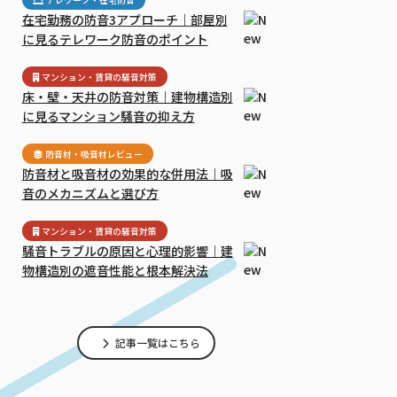
テレワーク・在宅防音
在宅勤務の防音3アプローチ｜部屋別
に見るテレワーク防音のポイント
マンション・賃貸の騒音対策
床・壁・天井の防音対策｜建物構造別
に見るマンション騒音の抑え方
防音材・吸音材レビュー
防音材と吸音材の効果的な併用法｜吸
音のメカニズムと選び方
マンション・賃貸の騒音対策
騒音トラブルの原因と心理的影響｜建
物構造別の遮音性能と根本解決法
記事一覧はこちら