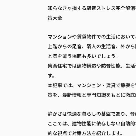
知らなきゃ損する
騒音
ストレス完全解消
策大全
マンション
や賃貸物件での生活において
上階からの
足音
、隣人の
生活音
、外から
と気を遣う場面も多いでしょう。
集合住宅では建物構造や
防音
性能、生活
す。
本記事では、
マンション
・賃貸で静寂を
策を、最新情報と専門知識をもとに徹底
静かさは快適な暮らしの基盤であり、音
ここでは、建物性能に依存しない自助的
的な視点で対策方法を紹介します。