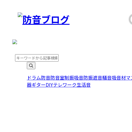
こんばんは。ゲストさま
こんばんは。ゲスト
ドラム
防音
防音室
制振
吸音
防振
遮音
騒音
吸音材
マ
器
ギター
DIY
テレワーク
生活音